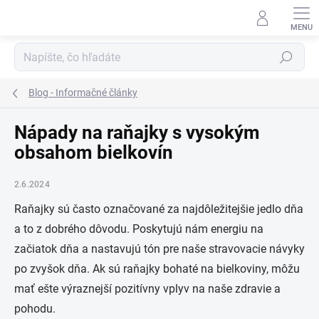
Prejsť
na
obsah
Hľadať
Blog - Informačné články
Nápady na raňajky s vysokým
obsahom bielkovín
2.6.2024
Raňajky sú často označované za najdôležitejšie jedlo dňa
a to z dobrého dôvodu. Poskytujú nám energiu na
začiatok dňa a nastavujú tón pre naše stravovacie návyky
po zvyšok dňa. Ak sú raňajky bohaté na bielkoviny, môžu
mať ešte výraznejší pozitívny vplyv na naše zdravie a
pohodu.