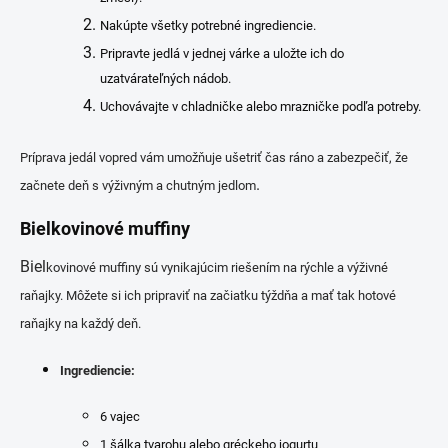
Nakúpte všetky potrebné ingrediencie.
Pripravte jedlá v jednej várke a uložte ich do
uzatvárateľných nádob.
Uchovávajte v chladničke alebo mrazničke podľa potreby.
Príprava jedál vopred vám umožňuje ušetriť čas ráno a zabezpečiť, že
.
začnete deň s výživným a chutným jedlom
Bielkovinové muffiny
Biel
kovinové muffiny sú vynikajúcim riešením na rýchle a výživné
raňajky. Môžete si ich pripraviť na začiatku týždňa a mať tak hotové
raňajky na každý deň.
Ingrediencie:
6 vajec
1 šálka tvarohu alebo gréckeho jogurtu