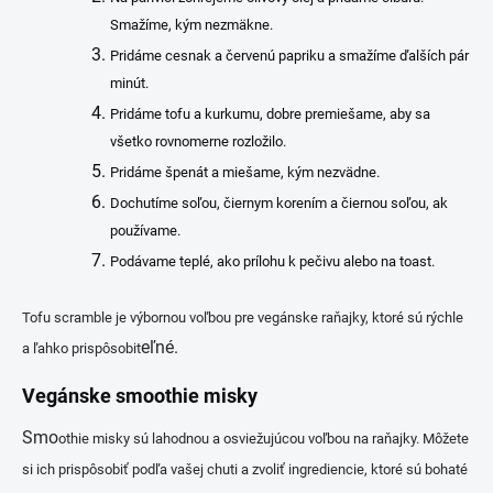
Smažíme, kým nezmäkne.
Pridáme cesnak a červenú papriku a smažíme ďalších pár
minút.
Pridáme tofu a kurkumu, dobre premiešame, aby sa
všetko rovnomerne rozložilo.
Pridáme špenát a miešame, kým nezvädne.
Dochutíme soľou, čiernym korením a čiernou soľou, ak
používame.
Podávame teplé, ako prílohu k pečivu alebo na toast.
Tofu scramble je výbornou voľbou pre vegánske raňajky, ktoré sú rýchle
eľné.
a ľahko prispôsobit
Vegánske smoothie misky
Smo
othie misky sú lahodnou a osviežujúcou voľbou na raňajky. Môžete
si ich prispôsobiť podľa vašej chuti a zvoliť ingrediencie, ktoré sú bohaté