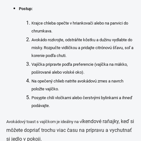
Postup:
Krajce chleba opečte v hriankovači alebo na panvici do
chrumkava.
Avokádo rozkrojte, odstráňte kôstku a dužinu vydlabte do
misky. Rozpučte vidličkou a pridajte citrónovú šťavu, soľ a
korenie podľa chuti.
Vajíčka pripravte podľa preferencie (vajíčka na mäkko,
pošírované alebo volské oko).
Na opečený chlieb natrite avokádovú zmes a navrch
položte vajíčko.
Posypte chili vločkami alebo čerstvými bylinkami a ihneď
podávajte.
íkendové raňajky, keď si
Avokádový toast s vajíčkom je ideálny na v
môžete dopriať trochu viac času na prípravu a vychutnať
si jedlo v pokoji.