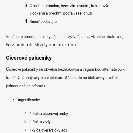
Ozdobte granolou, čerstvým ovocím, kokosovými
vločkami a orechmi podľa vašej chuti.
Ihneď podávajte.
Vegánske smoothie misky sú nielen výživné, ale aj vizuálne atraktívne,
o z nich robí skvelý začiatok dňa.
č
Cícerové palacinky
C
ícerové palačinky sú skvelou bezlepkovou a vegánskou alternatívou k
tradičným raňajkovým palačinkám. Sú bohaté na bielkoviny a veľmi
jednoduché na prípravu.
Ingrediencie:
1 šálka cícerovej múky
1 šálka vody
1/2 čajovej lyžičky soli