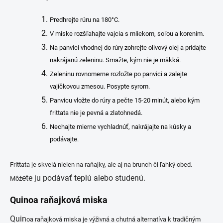
Predhrejte rúru na 180°C.
V miske rozšľahajte vajcia s mliekom, soľou a korením.
Na panvici vhodnej do rúry zohrejte olivový olej a pridajte
nakrájanú zeleninu. Smažte, kým nie je mäkká.
Zeleninu rovnomerne rozložte po panvici a zalejte
vajíčkovou zmesou. Posypte syrom.
Panvicu vložte do rúry a pečte 15-20 minút, alebo kým
frittata nie je pevná a zlatohnedá.
Nechajte mierne vychladnúť, nakrájajte na kúsky a
podávajte.
Frittata je skvelá nielen na raňajky, ale aj na brunch či ľahký obed.
ete ju podávať teplú alebo studenú.
Môž
Quinoa raňajková miska
Quin
oa raňajková miska je výživná a chutná alternatíva k tradičným