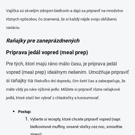
Vajíčka sú skvelým zdrojom bielkovín a dajú sa pripraviť na množstvo
rôznych spôsobov, čo znamená, že si každý nájde svoju obľúbenú
variáciu.
Raňajky pre zaneprázdnených
Príprava jedál vopred (meal prep)
Pre tých, ktorí majú ráno málo času, je príprava jedál
vopred (meal prep) ideálnym riešením. Umožňuje pripraviť
si raňajky na n
iekoľko dní dopredu, čím šetrí čas a zabezpečuje, že
máte vždy po ruke výživné jedlo. Môžete si pripraviť rôzne raňajkové
jedlá, ktoré stačí len vybrať z chladničky a konzumovať.
Postup:
Vyberte si recepty, ktoré chcete pripraviť vopred (napr.
bielkovinové muffiny, ovsené vločky cez noc, smoothie
zmesi).