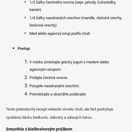
1/2 šálky čerstvého ovocia (napr. jahody, čučoriedky,
banán)
1/4 šálky nasekaných orechov (mandle, vlašské orechy,
lieskové orechy)
Med alebo agávový sirup podľa chuti
Postup:
V miske zmiešajte grécky jogurt s medom alebo
agávovým sirupom.
Pridajte čerstvé ovocie.
Posypte nasekanými orechmi.
Premiešajte a okamžite podávajte.
Tento jednoduchý recept nielenže skvele chutí, ale tiež poskytuje
.
vyváženú dávku bielkovín, vlákniny a zdravých tukov
Smoothie s bielkovinovým práškom