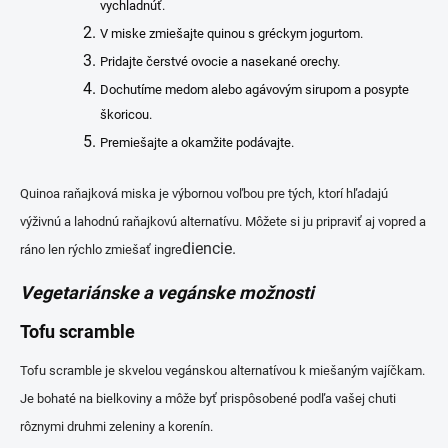
vychladnúť.
V miske zmiešajte quinou s gréckym jogurtom.
Pridajte čerstvé ovocie a nasekané orechy.
Dochutíme medom alebo agávovým sirupom a posypte
škoricou.
Premiešajte a okamžite podávajte.
Quinoa raňajková miska je výbornou voľbou pre tých, ktorí hľadajú
výživnú a lahodnú raňajkovú alternatívu. Môžete si ju pripraviť aj vopred a
diencie.
ráno len rýchlo zmiešať ingre
Vegetariánske a vegánske možnosti
Tofu scramble
Tofu scramble je skvelou vegánskou alternatívou k miešaným vajíčkam.
Je bohaté na bielkoviny a môže byť prispôsobené podľa vašej chuti
rôznymi druhmi zeleniny a korenín.