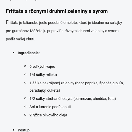
Frittata s rôznymi druhmi zeleniny a syrom
F
rittata je talianske jedlo podobné omelete, ktoré je ideálne na raňajky
pre gurmánov. Môžete ju pripraviť s rôznymi druhmi zeleniny a syrom
podľa vašej chuti.
Ingrediencie:
6 veľkých vajec
1/4 šálky mlieka
1 šálka nakrájanej zeleniny (napr. paprika, špenát, cibuľa,
paradajky, cuketa)
1/2 šálky strúhaného syra (parmezán, cheddar, feta)
Soľ a korenie podľa chuti
2 lyžice olivového oleja
Postup: