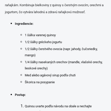
raňajkám. Kombinuje bielkoviny z quinoy s čerstvým ovocím, orechmi a
jogurtom, čo vytvára lahodnú a zdravú raňajkovú možnosť.
Ingrediencie:
1 šálka varenej quinoy
1/2 šálky gréckeho jogurtu
1/2 šálky čerstvého ovocia (napr. jahody, čučoriedky,
mango)
1/4 šálky nasekaných orechov (mandle, vlašské orechy,
lieskové orechy)
Med alebo agávový sirup podľa chuti
Škorica na posypanie
Postup:
Quinou uvarte podľa návodu na obale a nechajte