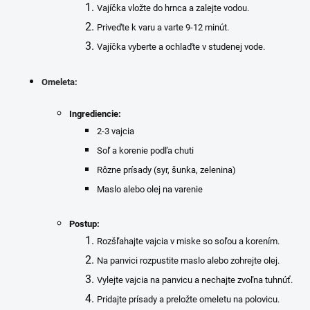
Vajíčka vložte do hrnca a zalejte vodou.
Priveďte k varu a varte 9-12 minút.
Vajíčka vyberte a ochlaďte v studenej vode.
Omeleta:
Ingrediencie:
2-3 vajcia
Soľ a korenie podľa chuti
Rôzne prísady (syr, šunka, zelenina)
Maslo alebo olej na varenie
Postup:
Rozšľahajte vajcia v miske so soľou a korením.
Na panvici rozpustite maslo alebo zohrejte olej.
Vylejte vajcia na panvicu a nechajte zvoľna tuhnúť.
Pridajte prísady a preložte omeletu na polovicu.