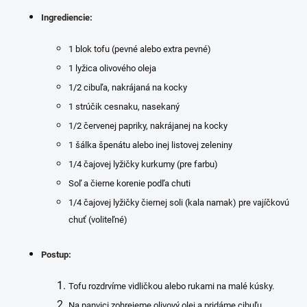
Ingrediencie:
1 blok tofu (pevné alebo extra pevné)
1 lyžica olivového oleja
1/2 cibuľa, nakrájaná na kocky
1 strúčik cesnaku, nasekaný
1/2 červenej papriky, nakrájanej na kocky
1 šálka špenátu alebo inej listovej zeleniny
1/4 čajovej lyžičky kurkumy (pre farbu)
Soľ a čierne korenie podľa chuti
1/4 čajovej lyžičky čiernej soli (kala namak) pre vajíčkovú
chuť (voliteľné)
Postup:
Tofu rozdrvíme vidličkou alebo rukami na malé kúsky.
Na panvici zohrejeme olivový olej a pridáme cibuľu.