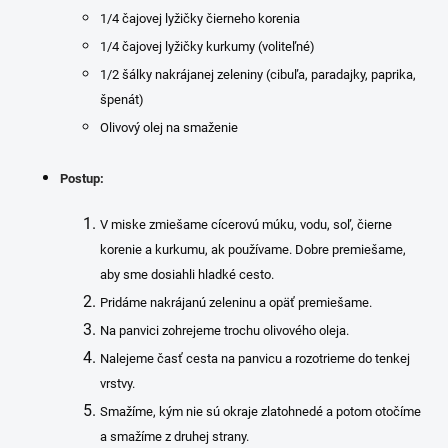
1/4 čajovej lyžičky čierneho korenia
1/4 čajovej lyžičky kurkumy (voliteľné)
1/2 šálky nakrájanej zeleniny (cibuľa, paradajky, paprika,
špenát)
Olivový olej na smaženie
Postup:
V miske zmiešame cícerovú múku, vodu, soľ, čierne
korenie a kurkumu, ak používame. Dobre premiešame,
aby sme dosiahli hladké cesto.
Pridáme nakrájanú zeleninu a opäť premiešame.
Na panvici zohrejeme trochu olivového oleja.
Nalejeme časť cesta na panvicu a rozotrieme do tenkej
vrstvy.
Smažíme, kým nie sú okraje zlatohnedé a potom otočíme
a smažíme z druhej strany.