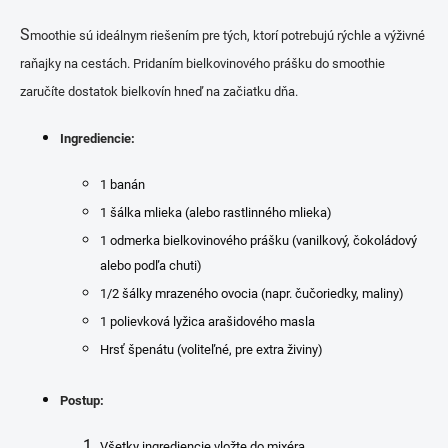
S
moothie sú ideálnym riešením pre tých, ktorí potrebujú rýchle a výživné
raňajky na cestách. Pridaním bielkovinového prášku do smoothie
zaručíte dostatok bielkovín hneď na začiatku dňa.
Ingrediencie:
1 banán
1 šálka mlieka (alebo rastlinného mlieka)
1 odmerka bielkovinového prášku (vanilkový, čokoládový
alebo podľa chuti)
1/2 šálky mrazeného ovocia (napr. čučoriedky, maliny)
1 polievková lyžica arašidového masla
Hrsť špenátu (voliteľné, pre extra živiny)
Postup:
Všetky ingrediencie vložte do mixéra.