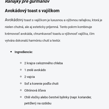
Raňajky pre gurmánov
Avokádový toast s vajíčkom
Avokádov
ý toast s vajíčkom je luxusnou a výživnou raňajkou, ktorá je
nielen chutná, ale aj esteticky príjemná. Tento pokrm kombinuje
krémovosť avokáda, chrumkavosť toastu a výživnosť vajíčka, čím
vytvára dokonalú harmóniu chutí a textúr.
Ingrediencie:
2 krajce celozrnného chleba
1 zrelé avokádo
2 vajcia
Soľ a korenie podľa chuti
Citrónová šťava
Chili vločky alebo čerstvé bylinky (napr. koriander,
petržlen) na ozdobu