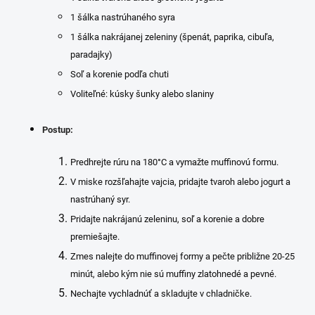
1 šálka nastrúhaného syra
1 šálka nakrájanej zeleniny (špenát, paprika, cibuľa,
paradajky)
Soľ a korenie podľa chuti
Voliteľné: kúsky šunky alebo slaniny
Postup:
Predhrejte rúru na 180°C a vymažte muffinovú formu.
V miske rozšľahajte vajcia, pridajte tvaroh alebo jogurt a
nastrúhaný syr.
Pridajte nakrájanú zeleninu, soľ a korenie a dobre
premiešajte.
Zmes nalejte do muffinovej formy a pečte približne 20-25
minút, alebo kým nie sú muffiny zlatohnedé a pevné.
Nechajte vychladnúť a skladujte v chladničke.