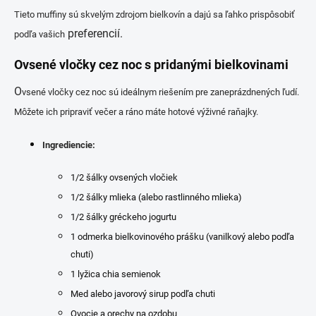
Tieto muffiny sú skvelým zdrojom bielkovín a dajú sa ľahko prispôsobiť
preferencií.
podľa vašich
Ovsené vločky cez noc s pridanými bielkovinami
O
vsené vločky cez noc sú ideálnym riešením pre zaneprázdnených ľudí.
Môžete ich pripraviť večer a ráno máte hotové výživné raňajky.
Ingrediencie:
1/2 šálky ovsených vločiek
1/2 šálky mlieka (alebo rastlinného mlieka)
1/2 šálky gréckeho jogurtu
1 odmerka bielkovinového prášku (vanilkový alebo podľa
chuti)
1 lyžica chia semienok
Med alebo javorový sirup podľa chuti
Ovocie a orechy na ozdobu