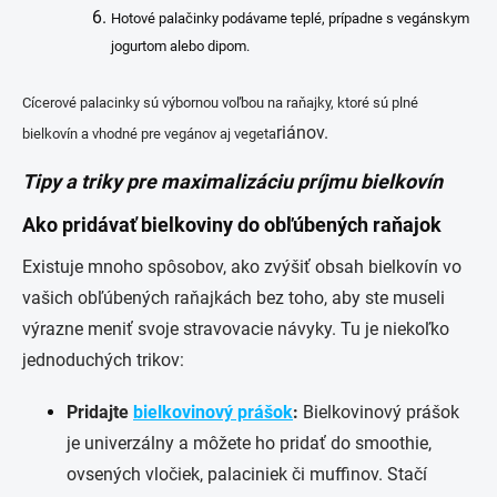
Hotové palačinky podávame teplé, prípadne s vegánskym
jogurtom alebo dipom.
Cícerové palacinky sú výbornou voľbou na raňajky, ktoré sú plné
riánov.
bielkovín a vhodné pre vegánov aj vegeta
Tipy a triky pre maximalizáciu príjmu bielkovín
Ako pridávať bielkoviny do obľúbených raňajok
Existuje mnoho spôsobov, ako zvýšiť obsah bielkovín vo
vašich obľúbených raňajkách bez toho, aby ste museli
výrazne meniť svoje stravovacie návyky. Tu je niekoľko
jednoduchých trikov:
Pridajte
bielkovinový prášok
:
Bielkovinový prášok
je univerzálny a môžete ho pridať do smoothie,
ovsených vločiek, palaciniek či muffinov. Stačí