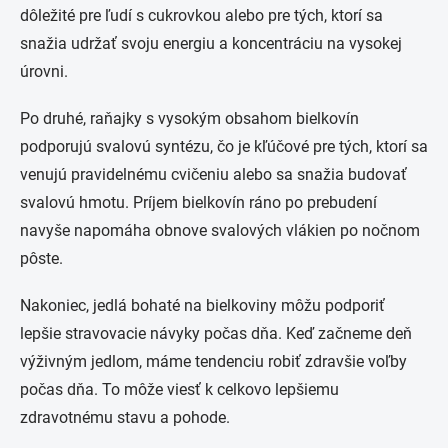
dôležité pre ľudí s cukrovkou alebo pre tých, ktorí sa
snažia udržať svoju energiu a koncentráciu na vysokej
úrovni.
Po druhé, raňajky s vysokým obsahom bielkovín
podporujú svalovú syntézu, čo je kľúčové pre tých, ktorí sa
venujú pravidelnému cvičeniu alebo sa snažia budovať
svalovú hmotu. Príjem bielkovín ráno po prebudení
navyše napomáha obnove svalových vlákien po nočnom
pôste.
Nakoniec, jedlá bohaté na bielkoviny môžu podporiť
lepšie stravovacie návyky počas dňa. Keď začneme deň
výživným jedlom, máme tendenciu robiť zdravšie voľby
počas dňa. To môže viesť k celkovo lepšiemu
zdravotnému stavu a pohode.