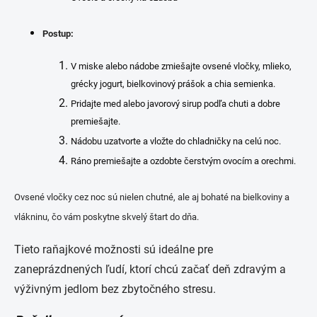
Postup:
V miske alebo nádobe zmiešajte ovsené vločky, mlieko,
grécky jogurt, bielkovinový prášok a chia semienka.
Pridajte med alebo javorový sirup podľa chuti a dobre
premiešajte.
Nádobu uzatvorte a vložte do chladničky na celú noc.
Ráno premiešajte a ozdobte čerstvým ovocím a orechmi.
Ovsené vločky cez noc sú nielen chutné, ale aj bohaté na bielkoviny a
vlákninu, čo vám poskytne skvelý štart do dňa.
Tieto raňajkové možnosti sú ideálne pre
zaneprázdnených ľudí, ktorí chcú začať deň zdravým a
výživným jedlom bez zbytočného stresu.