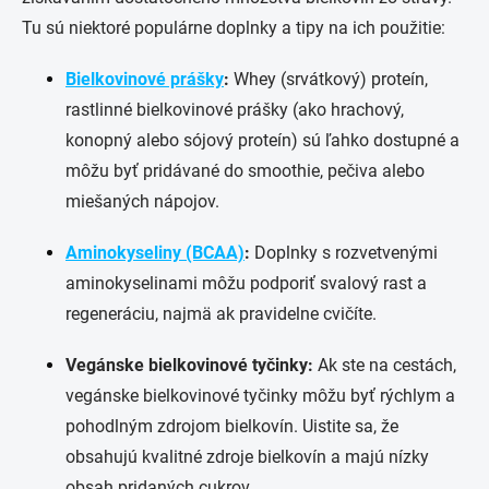
Tu sú niektoré populárne doplnky a tipy na ich použitie:
Bielkovinové prášky
:
Whey (srvátkový) proteín,
rastlinné bielkovinové prášky (ako hrachový,
konopný alebo sójový proteín) sú ľahko dostupné a
môžu byť pridávané do smoothie, pečiva alebo
miešaných nápojov.
Aminokyseliny (BCAA)
:
Doplnky s rozvetvenými
aminokyselinami môžu podporiť svalový rast a
regeneráciu, najmä ak pravidelne cvičíte.
Vegánske bielkovinové tyčinky:
Ak ste na cestách,
vegánske bielkovinové tyčinky môžu byť rýchlym a
pohodlným zdrojom bielkovín. Uistite sa, že
obsahujú kvalitné zdroje bielkovín a majú nízky
obsah pridaných cukrov.