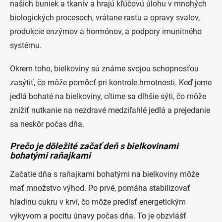
našich buniek a tkanív a hrajú kľúčovú úlohu v mnohých
biologických procesoch, vrátane rastu a opravy svalov,
produkcie enzýmov a hormónov, a podpory imunitného
systému.
Okrem toho, bielkoviny sú známe svojou schopnosťou
zasýtiť, čo môže pomôcť pri kontrole hmotnosti. Keď jeme
jedlá bohaté na bielkoviny, cítime sa dlhšie sýti, čo môže
znížiť nutkanie na nezdravé medziľahlé jedlá a prejedanie
sa neskôr počas dňa.
Prečo je dôležité začať deň s bielkovinami
bohatými raňajkami
Začatie dňa s raňajkami bohatými na bielkoviny môže
mať množstvo výhod. Po prvé, pomáha stabilizovať
hladinu cukru v krvi, čo môže predísť energetickým
výkyvom a pocitu únavy počas dňa. To je obzvlášť