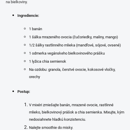
na bielkoviny.
Ingrediencie:
1 banán
1 šálka mrazeného ovocia (čučoriedky, maliny, mango)
1/2 šálky rastlinného mlieka (mandľové, sójové, ovsené)
1 odmerka vegánskeho bielkovinového prášku
1 lyžica chia semienok
Na ozdobu: granola, čerstvé ovocie, kokosové vločky,
orechy
Postup:
V mixéri zmiešajte banán, mrazené ovocie, rastlinné
mlieko, bielkovinový prášok a chia semienka. Mixujte, kým
nedosiahnete hladkú konzistenciu.
Nalejte smoothie do misky.