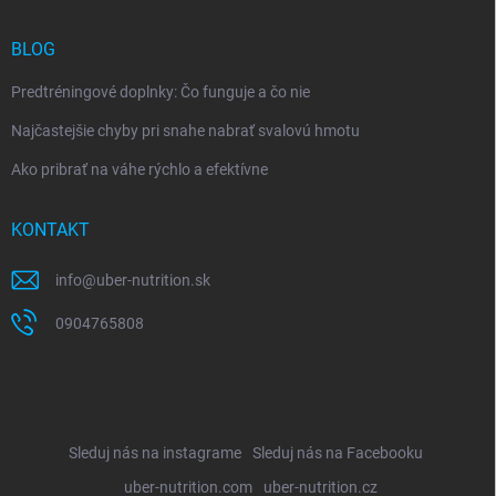
BLOG
Predtréningové doplnky: Čo funguje a čo nie
Najčastejšie chyby pri snahe nabrať svalovú hmotu
Ako pribrať na váhe rýchlo a efektívne
KONTAKT
info
@
uber-nutrition.sk
0904765808
Sleduj nás na instagrame
Sleduj nás na Facebooku
uber-nutrition.com
uber-nutrition.cz