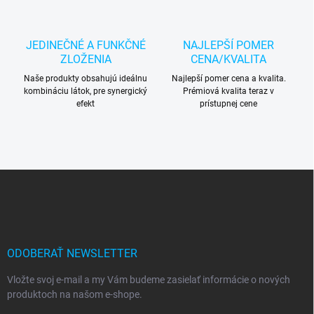
JEDINEČNÉ A FUNKČNÉ
NAJLEPŠÍ POMER
ZLOŽENIA
CENA/KVALITA
Naše produkty obsahujú ideálnu
Najlepší pomer cena a kvalita.
kombináciu látok, pre synergický
Prémiová kvalita teraz v
efekt
prístupnej cene
Z
á
p
ä
t
i
ODOBERAŤ NEWSLETTER
e
Vložte svoj e-mail a my Vám budeme zasielať informácie o nových
produktoch na našom e-shope.