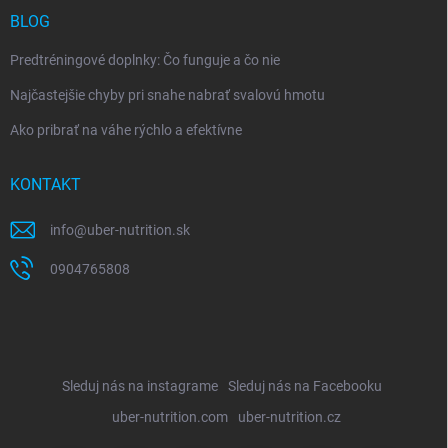
BLOG
Predtréningové doplnky: Čo funguje a čo nie
Najčastejšie chyby pri snahe nabrať svalovú hmotu
Ako pribrať na váhe rýchlo a efektívne
KONTAKT
info
@
uber-nutrition.sk
0904765808
Sleduj nás na instagrame
Sleduj nás na Facebooku
uber-nutrition.com
uber-nutrition.cz