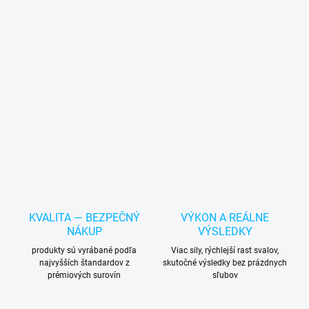
KVALITA — BEZPEČNÝ
VÝKON A REÁLNE
NÁKUP
VÝSLEDKY
produkty sú vyrábané podľa
Viac sily, rýchlejší rast svalov,
najvyšších štandardov z
skutočné výsledky bez prázdnych
prémiových surovín
sľubov