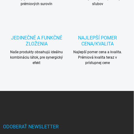
prémiových surovín
sľubov
JEDINEČNÉ A FUNKČNÉ
NAJLEPŠÍ POMER
ZLOŽENIA
CENA/KVALITA
Naše produkty obsahujú ideálnu
Najlepší pomer cena a kvalita.
kombináciu látok, pre synergický
Prémiová kvalita teraz v
efekt
prístupnej cene
Z
á
p
ä
t
i
ODOBERAŤ NEWSLETTER
e