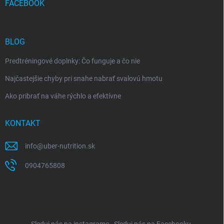
FACEBOOK
BLOG
Predtréningové doplnky: Čo funguje a čo nie
Najčastejšie chyby pri snahe nabrať svalovú hmotu
Ako pribrať na váhe rýchlo a efektívne
KONTAKT
info
@
uber-nutrition.sk
0904765808
Sleduj nás na instagrame
Sleduj nás na Facebooku