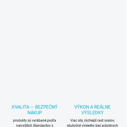
KVALITA — BEZPEČNÝ
VÝKON A REÁLNE
NÁKUP
VÝSLEDKY
produkty sú vyrábané podľa
Viac sily, rýchlejší rast svalov,
najvyšších štandardov z
skutočné výsledky bez prázdnych