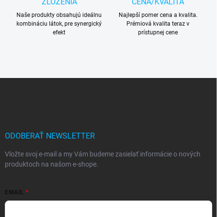
ZLOŽENIA
CENA/KVALITA
Naše produkty obsahujú ideálnu
Najlepší pomer cena a kvalita.
kombináciu látok, pre synergický
Prémiová kvalita teraz v
efekt
prístupnej cene
Z
á
p
ä
t
i
ODOBERAŤ NEWSLETTER
e
Vložte svoj e-mail a my Vám budeme zasielať informácie o nových
produktoch na našom e-shope.
EMAIL