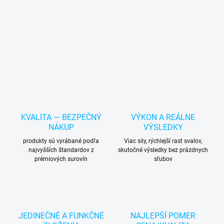
KVALITA — BEZPEČNÝ
VÝKON A REÁLNE
NÁKUP
VÝSLEDKY
produkty sú vyrábané podľa
Viac sily, rýchlejší rast svalov,
najvyšších štandardov z
skutočné výsledky bez prázdnych
prémiových surovín
sľubov
JEDINEČNÉ A FUNKČNÉ
NAJLEPŠÍ POMER