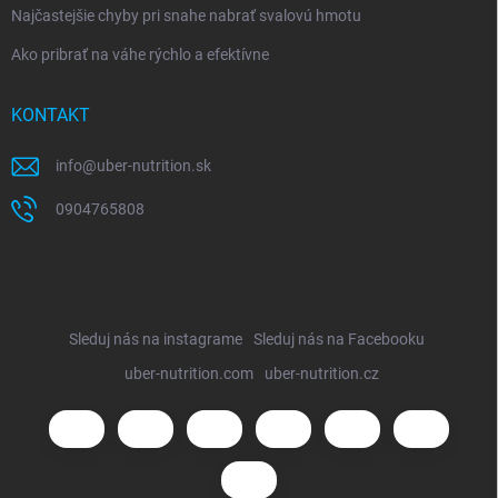
Najčastejšie chyby pri snahe nabrať svalovú hmotu
Ako pribrať na váhe rýchlo a efektívne
KONTAKT
info
@
uber-nutrition.sk
0904765808
Sleduj nás na instagrame
Sleduj nás na Facebooku
uber-nutrition.com
uber-nutrition.cz