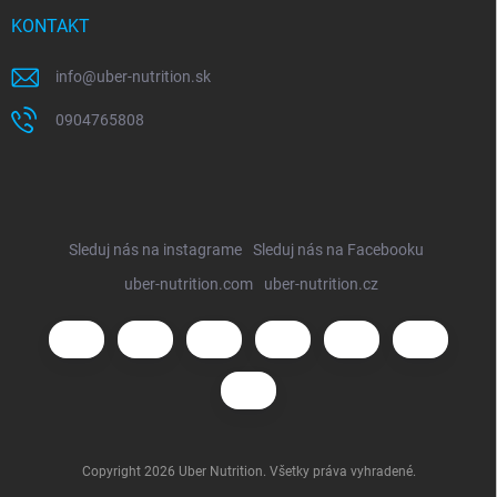
KONTAKT
info
@
uber-nutrition.sk
0904765808
Sleduj nás na instagrame
Sleduj nás na Facebooku
uber-nutrition.com
uber-nutrition.cz
Copyright 2026
Uber Nutrition
. Všetky práva vyhradené.