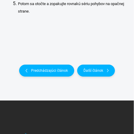
Potom sa otočte a zopakujte rovnakú sériu pohybov na opačnej
strane.
Predchádzajúci článok
Ďalší článok
Z
á
p
ä
t