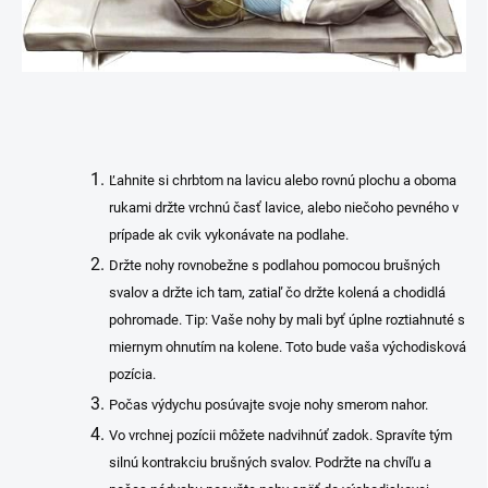
Ľahnite si chrbtom na lavicu alebo rovnú plochu a oboma
rukami držte vrchnú časť lavice, alebo niečoho pevného v
prípade ak cvik vykonávate na podlahe.
Držte nohy rovnobežne s podlahou pomocou brušných
svalov a držte ich tam, zatiaľ čo držte kolená a chodidlá
pohromade. Tip: Vaše nohy by mali byť úplne roztiahnuté s
miernym ohnutím na kolene. Toto bude vaša východisková
pozícia.
Počas výdychu posúvajte svoje nohy smerom nahor.
Vo vrchnej pozícii môžete nadvihnúť zadok. Spravíte tým
silnú kontrakciu brušných svalov. Podržte na chvíľu a