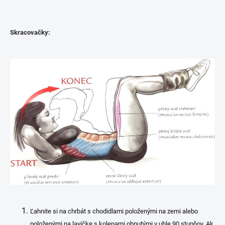
Skracovačky:
Ľahnite si na chrbát s chodidlami položenými na zemi alebo
položenými na lavičke s kolenami ohnutými v uhle 90 stupňov. Ak