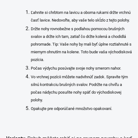
Ľahnite si chrbtom na lavicu a oboma rukami držte vrchnú
časť lavice. Nedovoľte, aby vaše telo skĺzlo z tejto polohy.
Držte nohy rovnobežne s podlahou pomocou brušných
svalov a držte ich tam, zatiaľ čo držte kolená a chodidlá
pohromade. Tip: Vaše nohy by mali byť úplne roztiahnuté s
miernym ohnutím na kolene. Toto bude vaša východisková
pozícia.
Počas výdychu posúvajte svoje nohy smerom nahor.
Vo vrchnej pozícii môžete nadvihnúť zadok. Spravíte tým
silnú kontrakciu brušných svalov. Podržte na chvíľu a
počas nádychu posuňte nohy späť do východiskovej
polohy.
Opakujte pre odporúčané množstvo opakovaní.