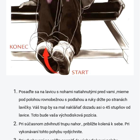
Posaďte sa na lavicu s nohami natiahnutými pred vami ,mierne
pod polohou rovnobežnou s podlahou a ruky držte po stranách
lavičky. Váš trup by sa mal nakláňať dozadu asi o 45 stupňov od
lavice. Toto bude vaša východisková pozícia.
Pri súčasnom zdvihnutí trupu nahor , priblížte kolená k sebe. Pri
vykonávaní tohto pohybu vydýchnite.