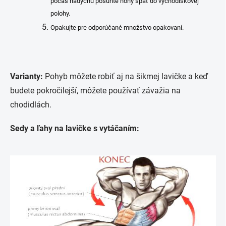
počas nádychu posuňte nohy späť do východiskovej
polohy.
Opakujte pre odporúčané množstvo opakovaní.
Varianty:
Pohyb môžete robiť aj na šikmej lavičke a keď
budete pokročilejší, môžete používať závažia na
chodidlách.
Sedy a ľahy na lavičke s vytáčaním: