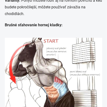
Varianty:
Pohyb môžete robiť aj na rovnom povrchu a keď
budete pokročilejší, môžete používať závažia na
chodidlách.
Brušné sťahovanie hornej kladky: