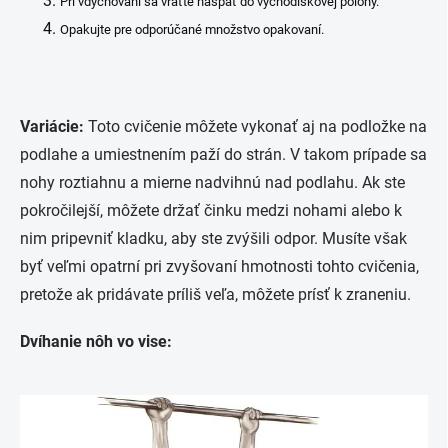
Pri vdychovaní sa vráťte naspäť do východiskovej polohy.
Opakujte pre odporúčané množstvo opakovaní.
Variácie:
Toto cvičenie môžete vykonať aj na podložke na
podlahe a umiestnením paží do strán.
V takom prípade sa
nohy roztiahnu a mierne nadvihnú nad podlahu.
Ak ste
pokročilejší
, môžete držať činku medzi nohami alebo k
nim pripevniť kladku, aby ste zvýšili odpor.
Musíte však
byť veľmi opatrní pri zvyšovaní hmotnosti tohto cvičenia,
pretože ak pridávate príliš veľa, môžete prísť k zraneniu.
Dvíhanie nôh vo vise: