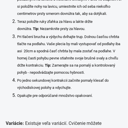
si položíte nohy na lavicu, umiestnite ich od seba niekoľko
centimetrov prsty smerom dovnútra tak, aby sa dotýkali.
Teraz položte ruky zľahka za hlavu a lakte držte
dovnútra.
Tip:
Nezamknite prsty za hlavou.
Pri tlačení brucha a výdychu dvíhajte trup. Dolnou časťou chrbta
tlačte na podlahu. Vaše plecia by mali vystupovať od podlahy iba
asi 20cm a spodná časť chrbta by mala zostať na podlahe. V
hornej časti pohybu pevne stiahnite svoje brušné svaly a chvíľu
držte kontrakciu.
Tip:
Zamerajte sa na pomalý a kontrolovaný
pohyb - nepodvádzajte pomocou hybnosti.
Po jedno sekundovej kontrakcii začnite pomaly klesať do
východiskovej polohy a vdychujte.
Opakujte pre odporúčané množstvo opakovaní.
Variácie:
Existuje veľa variácií. Cvičenie môžete