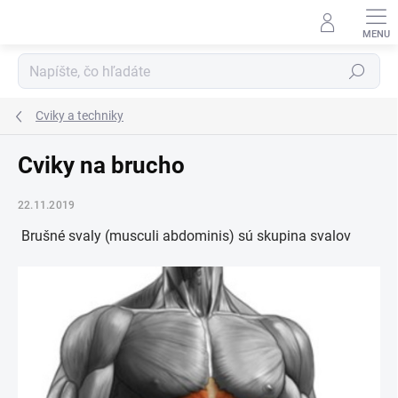
Prejsť
na
obsah
Hľadať
Cviky a techniky
Cviky na brucho
22.11.2019
Brušné svaly
(musculi abdominis) sú skupina svalov