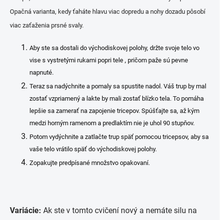
Opačná varianta, kedy ťaháte hlavu viac dopredu a nohy dozadu pôsobí
viac zaťaženia prsné svaly.
Aby ste sa dostali do východiskovej polohy, držte svoje telo vo
vise s vystretými rukami popri tele , pričom paže sú pevne
napnuté.
Teraz sa nadýchnite a pomaly sa spustite nadol. Váš trup by mal
zostať vzpriamený a lakte by mali zostať blízko tela. To pomáha
lepšie sa zamerať na zapojenie tricepov. Spúšťajte sa, až kým
medzi horným ramenom a predlaktím nie je uhol 90 stupňov.
Potom vydýchnite a zatlačte trup späť pomocou tricepsov, aby sa
vaše telo vrátilo späť do východiskovej polohy.
Zopakujte predpísané množstvo opakovaní.
Variácie:
Ak ste v tomto cvičení nový a nemáte silu na