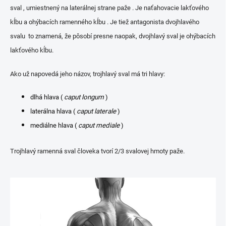
sval , umiestnený na laterálnej strane paže . Je naťahovacie lakťového
kĺbu a ohýbacích ramenného kĺbu . Je tiež antagonista dvojhlavého
svalu
to znamená, že pôsobí presne naopak, dvojhlavý sval je ohýbacích
lakťového kĺbu.
Ako už napovedá jeho názov, trojhlavý sval má tri hlavy:
dlhá hlava (
caput longum
)
laterálna hlava (
caput laterale
)
mediálne hlava (
caput mediale
)
Trojhlavý ramenná sval človeka tvorí 2/3 svalovej hmoty paže.