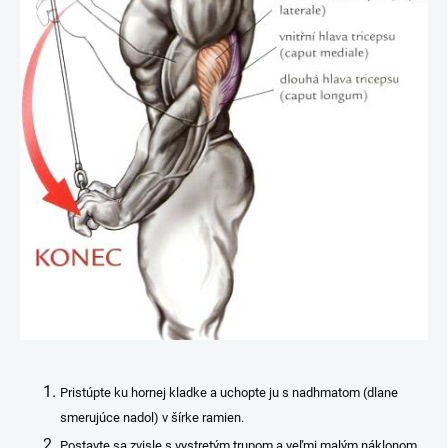
Pristúpte ku hornej kladke a uchopte ju s nadhmatom (dlane
smerujúce nadol) v šírke ramien.
Postavte sa zvisle s vystretým trupom a veľmi malým náklonom