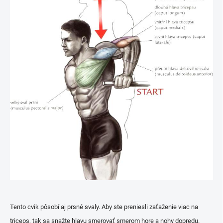
Tento cvik pôsobí aj prsné svaly. Aby ste preniesli zaťaženie viac na
triceps, tak sa snažte hlavu smerovať smerom hore a nohy dopredu.