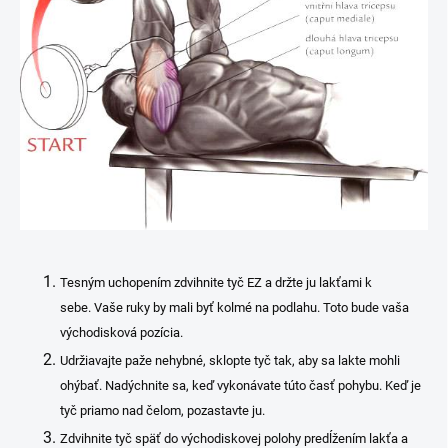
Tesným uchopením zdvihnite tyč EZ a držte ju lakťami k
sebe. Vaše ruky by mali byť kolmé na podlahu. Toto bude vaša
východisková pozícia.
Udržiavajte paže nehybné, sklopte tyč tak, aby sa lakte mohli
ohýbať. Nadýchnite sa, keď vykonávate túto časť pohybu. Keď je
tyč priamo nad čelom, pozastavte ju.
Zdvihnite tyč späť do východiskovej polohy predĺžením lakťa a