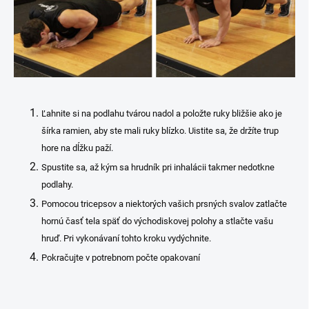
Ľahnite si na podlahu tvárou nadol a položte ruky bližšie ako je
šírka ramien, aby ste mali ruky blízko. Uistite sa, že držíte trup
hore na dĺžku paží.
Spustite sa, až kým sa hrudník pri inhalácii takmer nedotkne
podlahy.
Pomocou tricepsov a niektorých vašich prsných svalov zatlačte
hornú časť tela späť do východiskovej polohy a stlačte vašu
hruď. Pri vykonávaní tohto kroku vydýchnite.
Pokračujte v potrebnom počte opakovaní