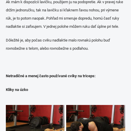
Ak mám k dispozícii lavičku, použijem ju na podopretie. Ak v pravej ruke
držím jednoručku, tak na lavičku si kľaknem ľavou nohou, pri výmene
rúk, je to potom naopak..Pohľad mi smeruje dopredu, hornú časť ruky
nadlaktie si zafixujem. V jednej polohe môžem ruku dať úplne pri tele.
Dôležité je, aby počas cviku nadlaktie malo rovnakú polohu buď
rovnobežne s telom, alebo rovnobežne s podlahou.
Netradičné a menej často používané cviky na triceps:
Kliky na úzko