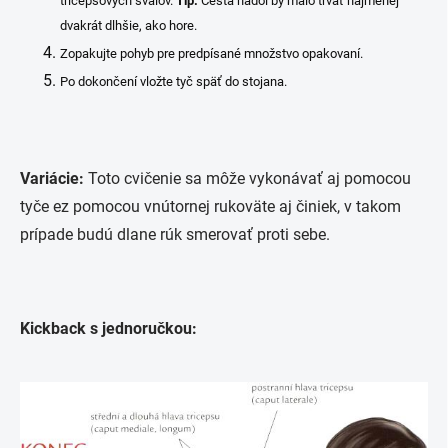
tricepsových svalov.
Tip:
Cesta nadol by malo trvať najmenej
dvakrát dlhšie, ako hore.
Zopakujte pohyb pre predpísané množstvo opakovaní.
Po dokončení vložte tyč späť do stojana.
Variácie:
Toto cvičenie sa môže vykonávať aj pomocou
tyče ez pomocou vnútornej rukoväte aj činiek, v takom
prípade budú dlane rúk smerovať proti sebe.
Kickback s jednoručkou: