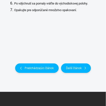
Po vdýchnutí sa pomaly vráťte do východiskovej polohy.
Opakujte pre odporúčané množstvo opakovaní.
Predchádzajúci článok
Ďalší článok
Z
á
p