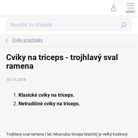
Prejsť
na
obsah
Hľadať
Cviky a techniky
Cviky na triceps - trojhlavý sval
ramena
18.11.2019
Klasické cviky na triceps.
Netradičné cviky na triceps.
Trojhlavý sval ramena ( lat. Musculus triceps brachii) je veľký kostrový