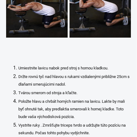
Umiestnite lavicu nabok pred stroj s hornou kladkou.
Držte rovnú tyč nad hlavou s rukami vzdialenými približne 25cm s
dlaňami smerujúcimi nadol.
Tvárou smerom od stroja a kľačte.
Položte hlavu a chrbát horných ramien na lavicu. Lakte by mali
byť ohnuté tak, aby predlaktia smerovali k hornej kladke. Toto
bude vaša východisková pozícia.
Vystrite ruky . Zmršťujte triceps tvrdo a udržujte túto pozíciu na
sekundu. Počas tohto pohybu vydýchnite.