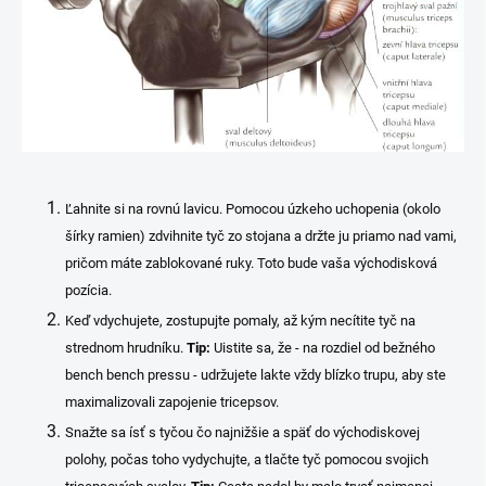
Ľahnite si na rovnú lavicu. Pomocou úzkeho uchopenia (okolo
šírky ramien) zdvihnite tyč zo stojana a držte ju priamo nad vami,
pričom máte zablokované ruky. Toto bude vaša východisková
pozícia.
Keď vdychujete, zostupujte pomaly, až kým necítite tyč na
strednom hrudníku.
Tip:
Uistite sa, že - na rozdiel od bežného
bench bench pressu - udržujete lakte vždy blízko trupu, aby ste
maximalizovali zapojenie tricepsov.
Snažte sa ísť s tyčou čo najnižšie a späť do východiskovej
polohy, počas toho vydychujte, a tlačte tyč pomocou svojich