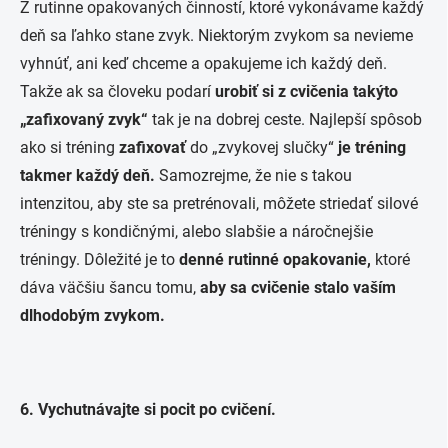
Z rutinne opakovaných činností, ktoré vykonávame každý
deň sa ľahko stane zvyk. Niektorým zvykom sa nevieme
vyhnúť, ani keď chceme a opakujeme ich každý deň.
Takže ak sa človeku podarí
urobiť si z cvičenia takýto
„zafixovaný zvyk“
tak je na dobrej ceste. Najlepší spôsob
ako si tréning
zafixovať
do „zvykovej slučky“
je tréning
takmer každý deň.
Samozrejme, že nie s takou
intenzitou, aby ste sa pretrénovali, môžete striedať silové
tréningy s kondičnými, alebo slabšie a náročnejšie
tréningy. Dôležité je to
denné rutinné opakovanie,
ktoré
dáva väčšiu šancu tomu,
aby sa cvičenie stalo vaším
dlhodobým zvykom.
6. Vychutnávajte si pocit po cvičení.