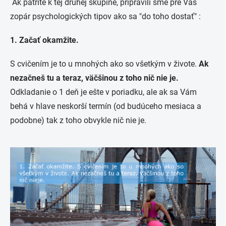
Ak patríte k tej druhej skupine, pripravili sme pre Vás
zopár psychologických tipov ako sa "do toho dostať" :
1. Začať okamžite.
S cvičením je to u mnohých ako so všetkým v živote.
Ak
nezačneš tu a teraz, väčšinou z toho nič nie je.
Odkladanie o 1 deň je ešte v poriadku, ale ak sa Vám
behá v hlave neskorší termín (od budúceho mesiaca a
podobne) tak z toho obvykle nič nie je.