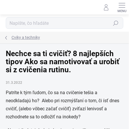
Prejsť
na
obsah
Hľadať
Cviky a techniky
Nechce sa ti cvičiť? 8 najlepších
tipov Ako sa namotivovať a urobiť
si z cvičenia rutinu.
31.3.2022
Patríte k tým ľudom, čo sa na cvičenie tešia a
neodkladajú ho? Alebo pri rozmýšľaní o tom, či ísť dnes
cvičiť, (alebo vôbec začať cvičiť) zvíťazí lenivosť a
rozhodnete sa to odložiť na inokedy?