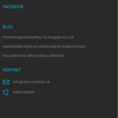
FACEBOOK
BLOG
Predtréningové doplnky: Čo funguje a čo nie
Najčastejšie chyby pri snahe nabrať svalovú hmotu
Ako pribrať na váhe rýchlo a efektívne
KONTAKT
info
@
uber-nutrition.sk
0904765808