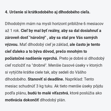
4. Určenie si krátkodobého aj dlhodobého cieľa
.
Dlhodobým mám na mysli horizont približne 6 mesiacov
až 1 rok.
Cieľ by mal byť reálny, aby sa dal dosiahnuť a
zároveň dosť "náročný" , aby sa stal pre Vás samých
výzvou.
Mať dlhodobý cieľ je základ,
ale často je tento
cieľ ďaleko a to býva dôvod, prečo mnohým to
počiatočné nadšenie vyprchá.
Preto je dobré si dlhodobý
cieľ rozložiť na "drobné". Menšie časové úseky v ktorých
si vytýčite krátke ciele tak, aby sedeli do Vášho
dlhodobého.
Stanoviť si deadline.
Napríklad: Tento
mesiac schudnúť 3 kg tuku. Ak tieto menšie úseky pôjdu
podľa plánu,
budú to malé víťazstvá
, ktoré poslúžia ako
motivácia dokončiť
dlhodobý plán.