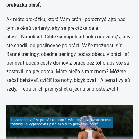
prekážku obísť.
Ak máte prekážku, ktorá Vám bráni, porozmýšľajte nad
tým, aké sú varianty, aby sa prekážka dala
obísť. Napríklad: Cítite sa napríklad príliš unavená/ý, aby
ste chodili do posilňovne po práci. Vaše možnosti sú:
Ranné tréningy, obedné tréningy počas obedu v práci, ísť
trénovať počas cesty domov z práce bez toho aby ste sa
zastavili najprv doma. Máte niečo s ramenom? Môžete
začať behávať, cvičiť iba nohy, bicyklovať. Alternatívy sú
vždy. Treba si ich premyslieť a jednu si proste zvoliť.