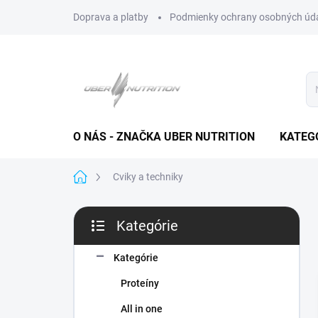
Prejsť
Doprava a platby
Podmienky ochrany osobných úd
na
obsah
O NÁS - ZNAČKA UBER NUTRITION
KATEG
Domov
Cviky a techniky
B
Kategórie
o
Preskočiť
č
kategórie
n
Kategórie
ý
Proteíny
p
a
All in one