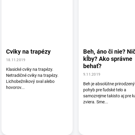
Cviky na trapézy
Beh, áno či nie? Nič
kĺby? Ako správne
18.11.2019
behať?
Klasické cviky na trapézy.
9.11.2019
Netradičné cviky na trapézy.
Lichobežníkový sval alebo
Beh je absolútne prirodzený
hovorov...
pohyb pre ľudské telo a
samozrejme takisto aj pre 
zviera. Sme...