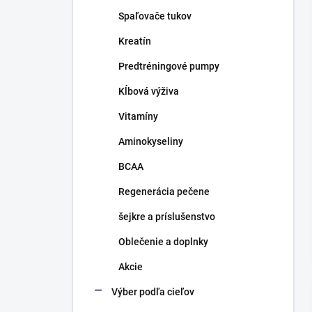
n
Spaľovače tukov
e
l
Kreatín
Predtréningové pumpy
Kĺbová výživa
Vitamíny
Aminokyseliny
BCAA
Regenerácia pečene
šejkre a príslušenstvo
Oblečenie a doplnky
Akcie
Výber podľa cieľov