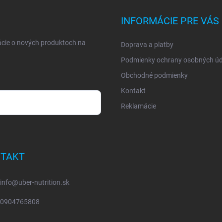
INFORMÁCIE PRE VÁS
ácie o nových produktoch na
Doprava a platby
Podmienky ochrany osobných úd
Obchodné podmienky
Kontakt
Reklamácie
TAKT
info
@
uber-nutrition.sk
0904765808