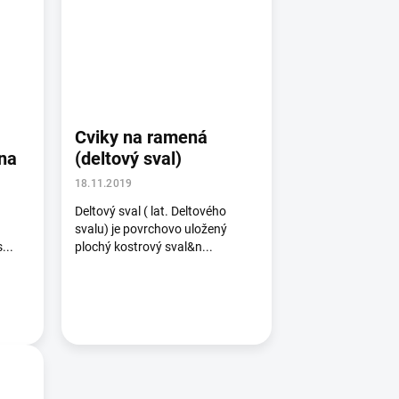
Cviky na ramená
ena
(deltový sval)
18.11.2019
Deltový sval ( lat. Deltového
.
svalu) je povrchovo uložený
...
plochý kostrový sval&n...