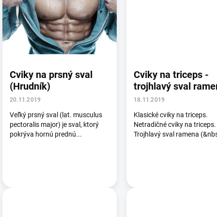
s
č
l
á
n
k
o
Cviky na prsný sval
Cviky na triceps -
v
(Hrudník)
trojhlavý sval ram
20.11.2019
18.11.2019
Veľký prsný sval (lat. musculus
Klasické cviky na triceps.
pectoralis major) je sval, ktorý
Netradičné cviky na triceps
pokrýva hornú prednú...
Trojhlavý sval ramena (&nbs