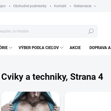
ajov
Obchodné podmienky
Kontakt
Reklamácie
Hľadať
ÓRIE
VÝBER PODĽA CIEĽOV
AKCIE
DOPRAVA A
Cviky a techniky
, Strana 4
V
ý
p
i