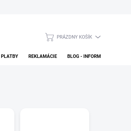
PRÁZDNY KOŠÍK
NÁKUPNÝ
KOŠÍK
 PLATBY
REKLAMÁCIE
BLOG - INFORMAČNÉ ČLÁNK